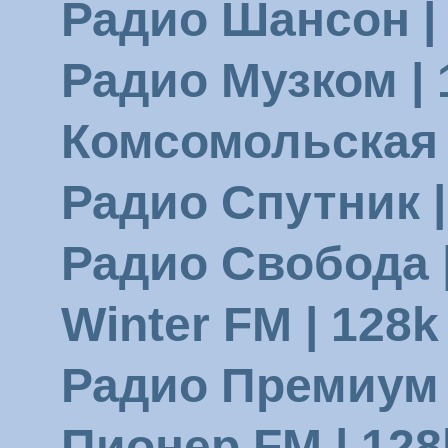
Радио Шансон | 
Радио Музком | 
Комсомольская П
Радио Спутник |
Радио Свобода |
Winter FM | 128k 
Радио Премиум |
Пионер FM | 128k