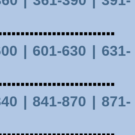
60 |
361-390 |
391-
00 |
601-630 |
631-
40 |
841-870 |
871-