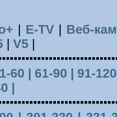
o+
|
E-TV
|
Веб-ка
5
|
V5
|
31-60 |
61-90 |
91-12
0 |