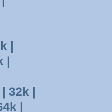
|
k |
 |
 32k |
4k |