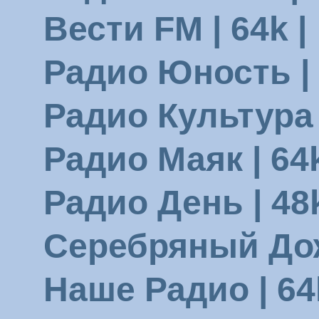
Вести FM | 64k |
Радио Юность | 
Радио Культура |
Радио Маяк | 64k
Радио День | 48k
Серебряный Дожд
Наше Радио | 64k