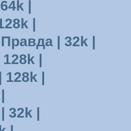
64k |
128k |
равда | 32k |
 128k |
 128k |
|
 32k |
 |