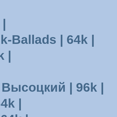
 |
Ballads | 64k |
 |
 Высоцкий | 96k |
4k |