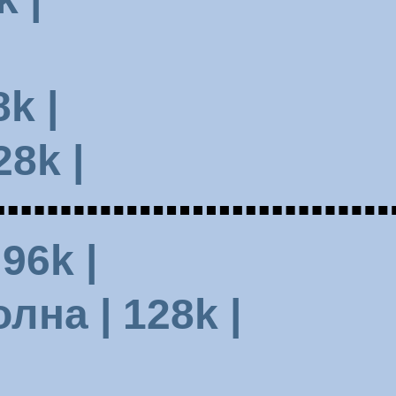
k |
8k |
96k |
на | 128k |